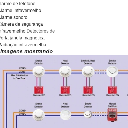
larme de telefone
arme infravermelho
arme sonoro
mera de segurança
fravermelho
Detectores de
rta janela magnética
diação infravermelha
. imagens mostrando