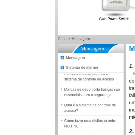
5 truques para ensinar-lhe como
escolher fechaduras inteligentes!
A introdução do terminal de
controle de acesso por impressão
digital
Como tornar o gerenciamento de
Casa
>
Mensagem
atendimento fácil?
M
Mensagem
Proyu, seu fornecedor Best Home
Automation
Mensagem
1
Sistema de alarme
Diferentes soluções para o
E
sistema de controle de acesso
do
Marcas de dedo porta tranças são
tr
essenciais para a segurança
fa
Qual é o sistema de controle de
um
acesso?
in
Como fazer uma distinção entre
mi
NO e NC
2.
Como gerar o código de registro