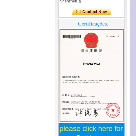
Shenzhen 百...
Certificações.
3.5 polegadas Home