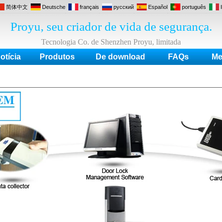
简体中文
Deutsche
français
русский
Español
português
Proyu, seu criador de vida de segurança.
Tecnologia Co. de Shenzhen Proyu, limitada
otícia
Produtos
De download
FAQs
Me
tel, Controle de acesso, Fechadura elétrica, Leitor Rfid, Fonte de alimentação, I