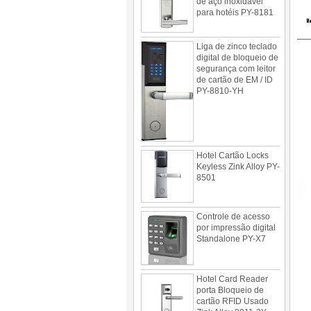
para hotéis PY-8181
Liga de zinco teclado
digital de bloqueio de
segurança com leitor
de cartão de EM / ID
PY-8810-YH
Hotel Cartão Locks
Keyless Zink Alloy PY-
8501
Controle de acesso
por impressão digital
Standalone PY-X7
Hotel Card Reader
porta Bloqueio de
cartão RFID Usado
Zink Alloy 8011-3Y