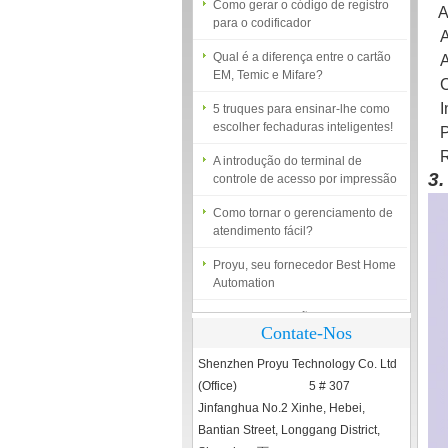
para o codificador
A
Al
Qual é a diferença entre o cartão
EM, Temic e Mifare?
Al
Câ
5 truques para ensinar-lhe como
In
escolher fechaduras inteligentes!
Po
A introdução do terminal de
Ra
controle de acesso por impressão
3
digital
Como tornar o gerenciamento de
atendimento fácil?
Proyu, seu fornecedor Best Home
Automation
Diferentes soluções para o
sistema de controle de acesso
Contate-Nos
Marcas de dedo porta tranças são
Shenzhen Proyu Technology Co. Ltd
essenciais para a segurança
(Office) 5 # 307
Qual é o sistema de controle de
Jinfanghua No.2 Xinhe, Hebei,
acesso?
Bantian Street, Longgang District,