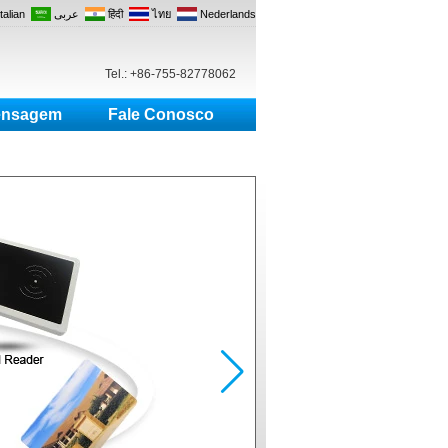
Italian
عربى
हिंदी
ไทย
Nederlands
Tel.: +86-755-82778062
nsagem
Fale Conosco
nterruptor de economia de energia, Botão de