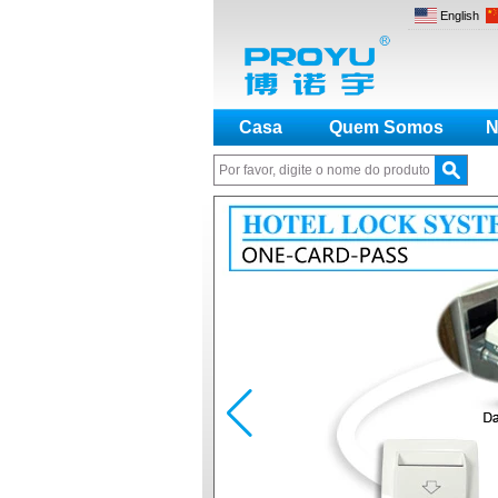
English
Casa
Quem Somos
N
Palavras-chave importantes:
Fechadura de ho
saída.
Como fazer uma distinção entre
NO e NC
Como gerar o código de registro
para o codificador
Qual é a diferença entre o cartão
EM, Temic e Mifare?