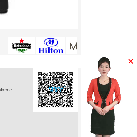
×
alarme