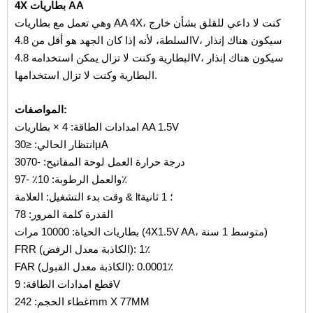
4X بطاريات AA
وهي تعمل مع بطاريات AA 4X، كنت لا داعي للقلق بشأن خارج
السلطة، لأنه إذا كان الجهد هو أقل من 4.8V، سيكون هناك إنذار
البطارية وكنت لا تزال يمكن استخدامه 4.8V، سيكون هناك إنذار
البطارية وكنت لا تزال استخدامها.
المواصفات:
امدادات الطاقة: 4 × بطاريات AA 1.5V
انتظار الحالي: ≤30μA
درجة حرارة العمل لوحة المفاتيح: -3070
والعمل الرطوبة: 10٪ -97٪
وقت بدء التشغيل: العلامة & lt؛ 1 ثانية
القدرة كلمة المرور: 78
بطاريات الحياة: 10000 مرات (4X1.5V AA، متوسط ​​1 سنة)
FRR (الكاذبة معدل الرفض): 1٪
FAR (الكاذبة معدل القبول): 0.0001٪
قطع امدادات الطاقة: 9V
غطاء الحجم: 242mm X 77MM