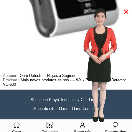
×
Anterior :
Ouro Detector - Riqueza Segredo
Próximo :
Mais novos produtos de nós ---- Walk Through Metal Detector
VO-600
Shenzhen Proyu Technology Co., Limited
Mapa do site
LLms
LLms Completo
Casa
Categoria
Sobre nós
Contate-Nos