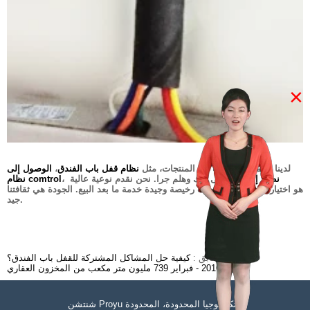
×
لدينا مجموعة متنوعة من المنتجات، مثل
نظام قفل باب الفندق
،
الوصول إلى
نظام إنذار
وما إلى ذلك وهلم جرا. نحن نقدم نوعية عالية
،
نظام comtrol
ومنتجات رخيصة وجيدة خدمة ما بعد البيع. الجودة هي ثقافتنا. Proyu هو اختيارك
جيد.
سابق :
كيفية حل المشاكل المشتركة للقفل باب الفندق؟
التالي :
2016 - فبراير 739 مليون متر مكعب من المخزون العقاري
شنتشن Proyu التكنولوجيا المحدودة، المحدودة