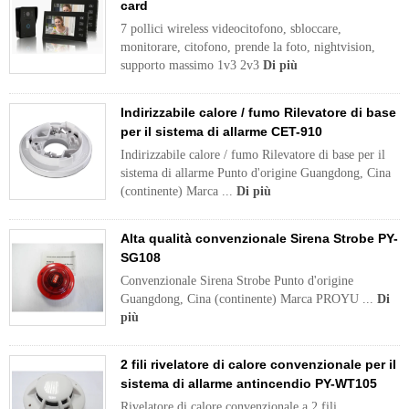
card
7 pollici wireless videocitofono, sbloccare,
monitorare, citofono, prende la foto, nightvision,
supporto massimo 1v3 2v3
Di più
Indirizzabile calore / fumo Rilevatore di base
per il sistema di allarme CET-910
Indirizzabile calore / fumo Rilevatore di base per il
sistema di allarme Punto d'origine Guangdong, Cina
(continente) Marca ...
Di più
Alta qualità convenzionale Sirena Strobe PY-
SG108
Convenzionale Sirena Strobe Punto d'origine
Guangdong, Cina (continente) Marca PROYU ...
Di
più
2 fili rivelatore di calore convenzionale per il
sistema di allarme antincendio PY-WT105
Rivelatore di calore convenzionale a 2 fili